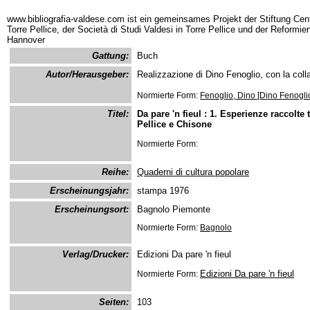
www.bibliografia-valdese.com ist ein gemeinsames Projekt der Stiftung Cent
Torre Pellice, der Società di Studi Valdesi in Torre Pellice und der Reformie
Hannover
Gattung:
Buch
Autor/Herausgeber:
Realizzazione di Dino Fenoglio, con la coll
Normierte Form:
Fenoglio, Dino [Dino Fenogli
Titel:
Da pare 'n fieul : 1. Esperienze raccolte 
Pellice e Chisone
Normierte Form:
Reihe:
Quaderni di cultura popolare
Erscheinungsjahr:
stampa 1976
Erscheinungsort:
Bagnolo Piemonte
Normierte Form:
Bagnolo
Verlag/Drucker:
Edizioni Da pare 'n fieul
Edizioni Da pare 'n fieul
Normierte Form:
Seiten:
103