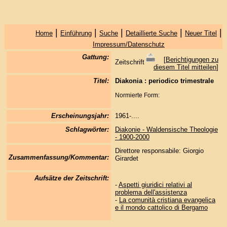
|
|
|
|
|
Home
Einführung
Suche
Detaillierte Suche
Neuer Titel
Impressum/Datenschutz
Gattung:
[
Berichtigungen zu
Zeitschrift
diesem Titel mitteilen
]
Titel:
Diakonia : periodico trimestrale
Normierte Form:
Erscheinungsjahr:
1961-....
Schlagwörter:
Diakonie - Waldensische Theologie
- 1900-2000
Direttore responsabile: Giorgio
Zusammenfassung/Kommentar:
Girardet
Aufsätze der Zeitschrift:
-
Aspetti giuridici relativi al
problema dell'assistenza
-
La comunità cristiana evangelica
e il mondo cattolico di Bergamo