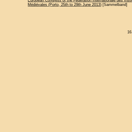
European Congress of the Fédération Internationale des Insti
Médiévales (Porto, 25th to 29th June 2013)
[Sammelband]
16