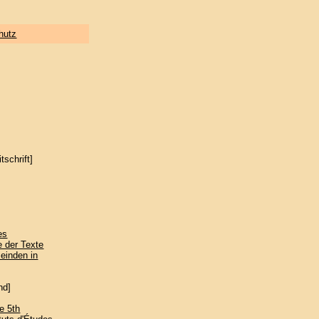
hutz
itschrift]
es
e der Texte
meinden in
nd]
e 5th