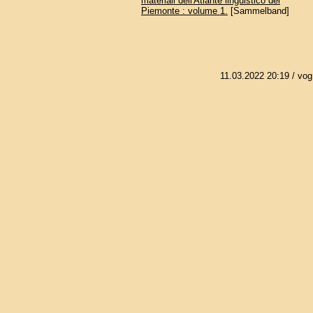
materiali dell'Atlante linguistico del
Piemonte : volume 1.
[Sammelband]
11.03.2022 20:19
/ vog