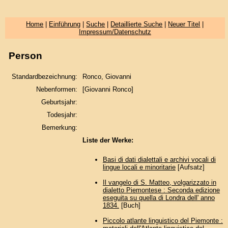
Home
|
Einführung
|
Suche
|
Detaillierte Suche
|
Neuer Titel
|
Impressum/Datenschutz
Person
Standardbezeichnung:
Ronco, Giovanni
Nebenformen:
[Giovanni Ronco]
Geburtsjahr:
Todesjahr:
Bemerkung:
Liste der Werke:
Basi di dati dialettali e archivi vocali di
lingue locali e minoritarie
[Aufsatz]
Il vangelo di S. Matteo, volgarizzato in
dialetto Piemontese : Seconda edizione
eseguita su quella di Londra dell' anno
1834.
[Buch]
Piccolo atlante linguistico del Piemonte :