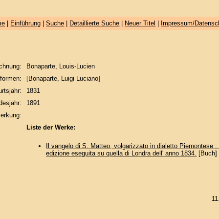
me
|
Einführung
|
Suche
|
Detaillierte Suche
|
Neuer Titel
|
Impressum/Datensc
chnung:
Bonaparte, Louis-Lucien
formen:
[Bonaparte, Luigi Luciano]
rtsjahr:
1831
desjahr:
1891
erkung:
Liste der Werke:
Il vangelo di S. Matteo, volgarizzato in dialetto Piemontese 
edizione eseguita su quella di Londra dell' anno 1834.
[Buch]
11